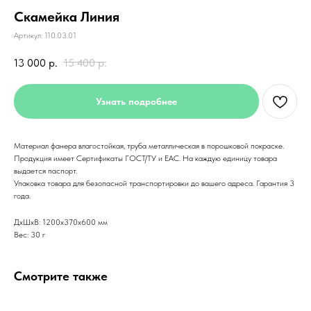
Скамейка Линия
Артикул:
110.03.01
13 000
р.
15 400
р.
Узнать подробнее
Материал фанера влагостойкая, труба металлическая в порошковой покраске.
Продукция имеет Сертификаты ГОСТ/ТУ и ЕАС. На каждую единицу товара
выдается паспорт.
Упаковка товара для безопасной транспортировки до вашего адреса. Гарантия 3
года.
ДxШxВ: 1200x370x600 мм
Вес: 30 г
Смотрите также