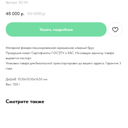
Артикул:
321.05
48 000
р.
56 600
р.
Узнать подробнее
Материал фанера ламинированная окрашенная, клееный брус.
Продукция имеет Сертификаты ГОСТ/ТУ и ЕАС. На каждую единицу товара
выдается паспорт.
Упаковка товара для безопасной транспортировки до вашего адреса. Гарантия 3
года.
ДxШxВ: 1030x1030x1650 мм
Вес: 100 г
Смотрите также