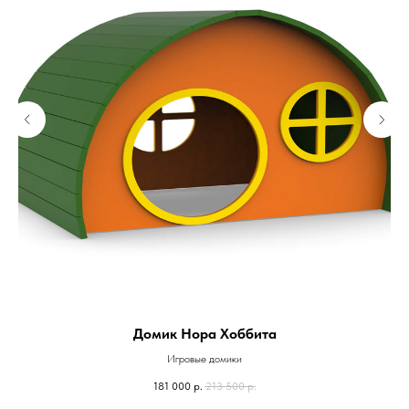
Домик Нора Хоббита
Игровые домики
181 000
р.
213 500
р.