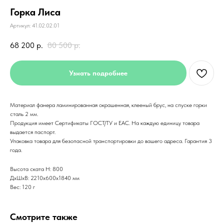
Горка Лиса
Артикул:
41.02.02.01
68 200
р.
80 500
р.
Узнать подробнее
Материал фанера ламинированная окрашенная, клееный брус, на спуске горки
сталь 2 мм.
Продукция имеет Сертификаты ГОСТ/ТУ и ЕАС. На каждую единицу товара
выдается паспорт.
Упаковка товара для безопасной транспортировки до вашего адреса. Гарантия 3
года.
Высота ската H: 800
ДxШxВ: 2210x600x1840 мм
Вес: 120 г
Смотрите также