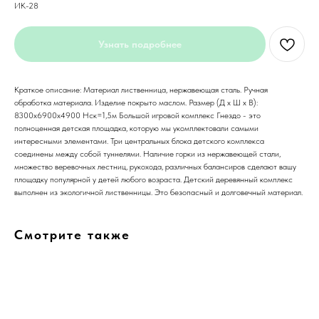
ИК-28
Узнать подробнее
Краткое описание: Материал лиственница, нержавеющая сталь. Ручная
обработка материала. Изделие покрыто маслом. Размер (Д x Ш x В):
8300х6900х4900 Нск=1,5м Большой игровой комплекс Гнездо - это
полноценная детская площадка, которую мы укомплектовали самыми
интересными элементами. Три центральных блока детского комплекса
соединены между собой туннелями. Наличие горки из нержавеющей стали,
множество веревочных лестниц, рукохода, различных балансиров сделают вашу
площадку популярной у детей любого возраста. Детский деревянный комплекс
выполнен из экологичной лиственницы. Это безопасный и долговечный материал.
Смотрите также