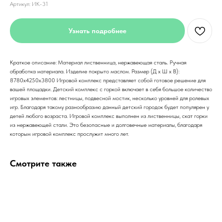
Артикул:
ИК-31
Узнать подробнее
Краткое описание: Материал лиственница, нержавеющая сталь. Ручная
обработка материала. Изделие покрыто маслом. Размер (Д x Ш x В):
8780х4250х3800 Игровой комплекс представляет собой готовое решение для
вашей площадки. Детский комплекс с горкой включает в себя большое количество
игровых элементов: лестницы, подвесной мостик, несколько уровней для ролевых
игр. Благодаря такому разнообразию данный детский городок будет популярен у
детей любого возраста. Игровой комплекс выполнен из лиственницы, скат горки
из нержавеющей стали. Это безопасные и долговечные материалы, благодаря
которым игровой комплекс прослужит много лет.
Смотрите также