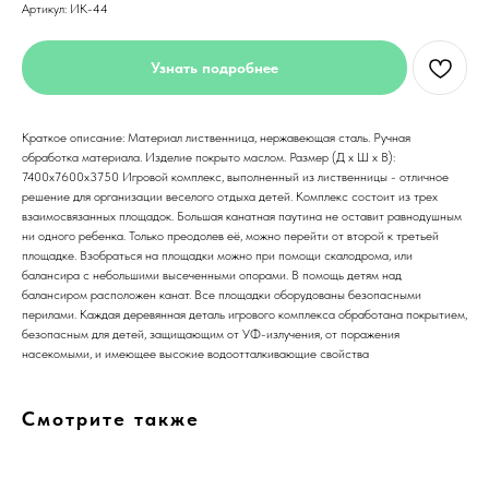
Артикул:
ИК-44
Узнать подробнее
Краткое описание: Материал лиственница, нержавеющая сталь. Ручная
обработка материала. Изделие покрыто маслом. Размер (Д x Ш x В):
7400х7600х3750 Игровой комплекс, выполненный из лиственницы - отличное
решение для организации веселого отдыха детей. Комплекс состоит из трех
взаимосвязанных площадок. Большая канатная паутина не оставит равнодушным
ни одного ребенка. Только преодолев её, можно перейти от второй к третьей
площадке. Взобраться на площадки можно при помощи скалодрома, или
балансира с небольшими высеченными опорами. В помощь детям над
балансиром расположен канат. Все площадки оборудованы безопасными
перилами. Каждая деревянная деталь игрового комплекса обработана покрытием,
безопасным для детей, защищающим от УФ-излучения, от поражения
насекомыми, и имеющее высокие водоотталкивающие свойства
Смотрите также