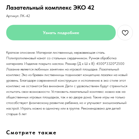
Лазательный комплекс ЭКО 42
Артикул:
ЛК-42
Узнать подробнее
Краткое описание: Материал лиственница, нержавеющая сталь.
Полипропиленовый канат со стальным сердечником. Ручная обработка
материала. Изделие покрыто маслом. Размер (Д x Ш x В): 4500*3320*2500
Лазание является любимым занятием на игровой площадке. Лазательный
комплекс Эко из бревен лиственницы поднимает концепцию лазалки на новый
уровень. Благодаря современной конструкции и исполнению в эко стиле этот
комплекс не останется без внимания. Дети с удовольствием будут стремиться
испытать свои возможности. Установить лазательный комплекс можно как на
общественных игровых площадках, так и во дворе дома. Такие игры не только
способствуют физическому развитию ребенка, но и улучшают эмоциональный
настрой. Играть можно в одиночку или в группе. Рекомендовано для детей
старше 6 лет
Смотрите также