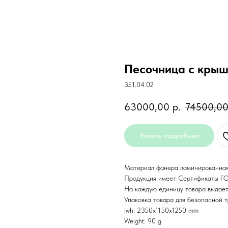
Песочница с крыш
351.04.02
63000,00
р.
74500,0
Узнать подробнее
Материал фанера ламинированная
Продукция имеет Сертификаты Г
На каждую единицу товара выдает
Упаковка товара для безопасной т
lwh: 2350x1150x1250 mm
Weight: 90 g