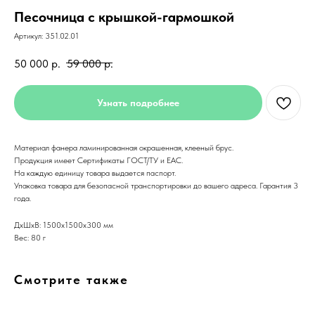
Песочница с крышкой-гармошкой
Артикул:
351.02.01
50 000
р.
59 000
р.
Узнать подробнее
Материал фанера ламинированная окрашенная, клееный брус.
Продукция имеет Сертификаты ГОСТ/ТУ и ЕАС.
На каждую единицу товара выдается паспорт.
Упаковка товара для безопасной транспортировки до вашего адреса. Гарантия 3
года.
ДxШxВ: 1500x1500x300 мм
Вес: 80 г
Смотрите также