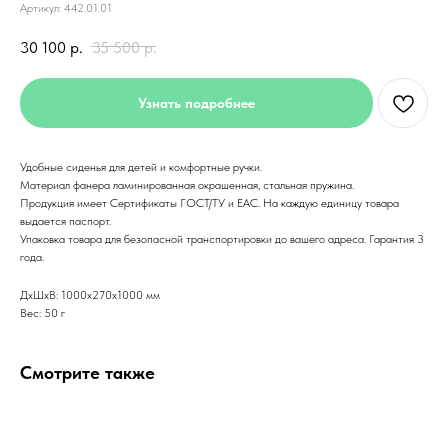
Артикул:
442.01.01
30 100
р.
35 500
р.
Узнать подробнее
Удобные сиденья для детей и комфортные ручки.
Материал фанера ламинированная окрашенная, стальная пружина.
Продукция имеет Сертификаты ГОСТ/ТУ и ЕАС. На каждую единицу товара
выдается паспорт.
Упаковка товара для безопасной транспортировки до вашего адреса. Гарантия 3
года.
ДxШxВ: 1000x270x1000 мм
Вес: 50 г
Смотрите также