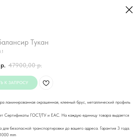
балансир Тукан
.1
р.
47900,00
р.
Ь К ЗАПРОСУ
а ламинированная окрашенная, клееный брус, металлический профиль
ет Сертификаты ГОСТ/ТУ и ЕАС. На каждую единицу товара выдается
а для безопасной транспортировки до вашего адреса. Гарантия 3 года.
x1000 mm