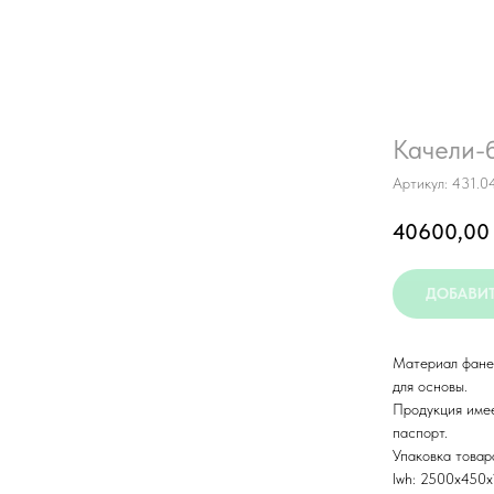
Качели-
Артикул:
431.04
40600,00
ДОБАВИТ
Материал фанер
для основы.
Продукция име
паспорт.
Упаковка товар
lwh: 2500x450