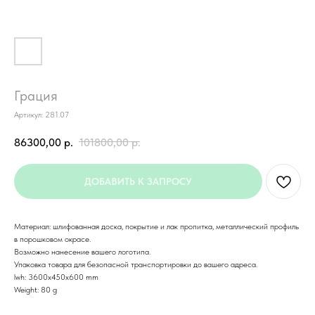
Грация
Артикул:
281.07
86300,00
р.
101800,00
р.
ДОБАВИТЬ К ЗАПРОСУ
Материал: шлифованная доска, покрытие и лак пропитка, металлический профиль
в порошковом окрасе.
Возможно нанесение вашего логотипа.
Упаковка товара для безопасной транспортировки до вашего адреса.
lwh: 3600x450x600 mm
Weight: 80 g