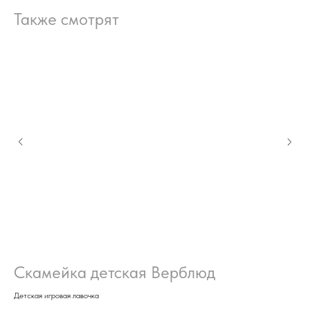
Также смотрят
Скамейка детская Верблюд
Г
Детская игровая лавочка
Гор