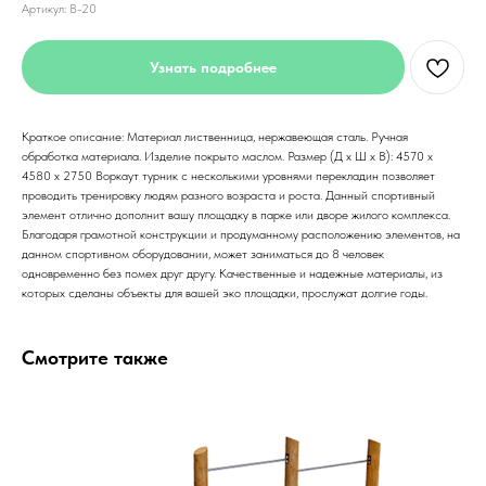
Артикул:
В-20
Узнать подробнее
Краткое описание: Материал лиственница, нержавеющая сталь. Ручная
обработка материала. Изделие покрыто маслом. Размер (Д x Ш x В): 4570 x
4580 x 2750 Воркаут турник с несколькими уровнями перекладин позволяет
проводить тренировку людям разного возраста и роста. Данный спортивный
элемент отлично дополнит вашу площадку в парке или дворе жилого комплекса.
Благодаря грамотной конструкции и продуманному расположению элементов, на
данном спортивном оборудовании, может заниматься до 8 человек
одновременно без помех друг другу. Качественные и надежные материалы, из
которых сделаны объекты для вашей эко площадки, прослужат долгие годы.
Смотрите также